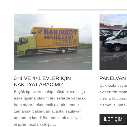
3+1 VE 4+1 EVLER IÇIN
PANELVAN 
NAKLIYAT ARACIMIZ
Çok fazla eşyas
Büyük tip evlere sahip müşterilerimiz için
evlerinizin taş
eşya taşıma olayını tek seferde yaparak
sizlere kusursu
hem sizlere ekonomik olarak hemde
hizmeti sunmak
zamansal bakımdan avantaj sağlayan
tamamen kendi firmamıza ait nakliyat
İLETİŞİM
araçlarımızdan oluşur...