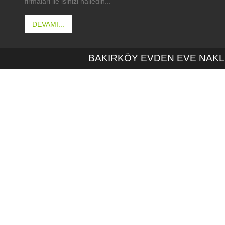
firmalari ile isinizi halledin...
DEVAMI...
BAKIRKÖY EVDEN EVE NAKL