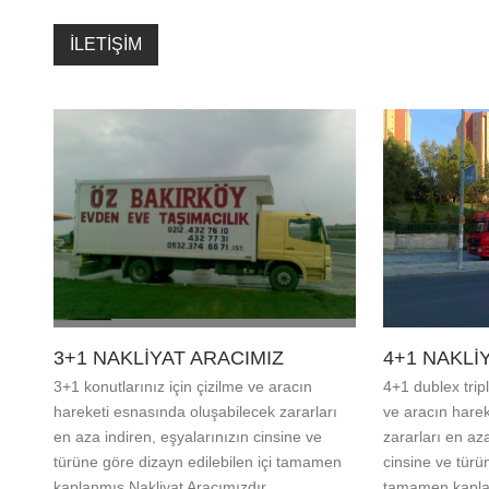
İLETİŞİM
3+1 NAKLIYAT ARACIMIZ
4+1 NAKLI
3+1 konutlarınız için çizilme ve aracın
4+1 dublex tripl
hareketi esnasında oluşabilecek zararları
ve aracın hare
en aza indiren, eşyalarınızın cinsine ve
zararları en az
türüne göre dizayn edilebilen içi tamamen
cinsine ve türü
kaplanmış Nakliyat Aracımızdır..
tamamen kaplan