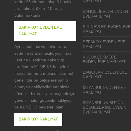
NAKLIYAT
kadar 25 elemani olup 6 büyük
arac olmak üzere 10 araç
BAHÇELIEVLER EVDEN
bulunmaktadir..
EVE NAKLIYAT
ŞIRINEVLER EVDEN EVE
BAKIRKÖY EVDEN EVE
NAKLIYAT
NAKLIYAT
SEFAKÖY EVDEN EVE
Ayrica sehiriçi ve sehirlerarasi
NAKLIYAT
evden eve tasimacilik yapilmasi
KÜÇÜKÇEKMECE
üzerine ulastirma bakanligi
EVDEN EVE NAKLIYAT
tarafindan K1 VE K3 belgeleri
BAGCILAR EVDEN EVE
mevcuttur.ama malesef istanbul
NAKLIYAT
genelinde bu belgelere sahip
olmayan nakliyeciler var sizde
ISTANBUL EVDEN EVE
NAKLIYAT
güvenilir bir nakliyeci seçmek için
güvenilir site, güvenilir nakliyeci
ISTANBULUN BÜTÜN
ve K1 VE K3 belgeleri olan
BÖLGELERINE EVDEN
EVE NAKLIYAT
BAKIRKÖY NAKLIYAT